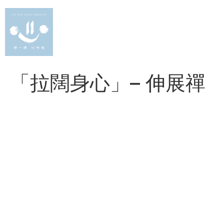
Skip
to
content
「拉闊身心」– 伸展禪