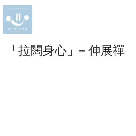
Skip
to
content
「拉闊身心」– 伸展禪