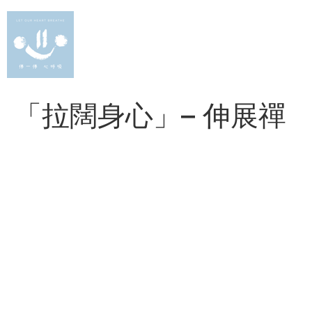
Skip
to
content
「拉闊身心」– 伸展禪