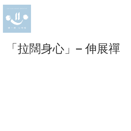
Skip
to
content
「拉闊身心」– 伸展禪