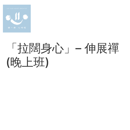
Skip
to
content
「拉闊身心」– 伸展禪
(晚上班)